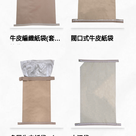
牛皮編織紙袋(套鋁
閥口式牛皮紙袋
箔袋)